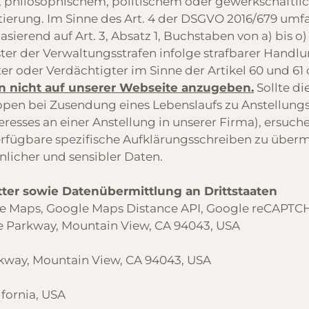
m, philosophischem, politischem oder gewerkschaf
ierung. Im Sinne des Art. 4 der DSGVO 2016/679 umfa
end auf Art. 3, Absatz 1, Buchstaben von a) bis o) un
er der Verwaltungsstrafen infolge strafbarer Handl
ter oder Verdächtigter im Sinne der Artikel 60 und 61
n nicht auf unserer Webseite anzugeben.
Sollte di
en bei Zusendung eines Lebenslaufs zu Anstellung
sses an einer Anstellung in unserer Firma), ersuchen
fügbare spezifische Aufklärungsschreiben zu übermitt
icher und sensibler Daten.
ter sowie Datenübermittlung an Drittstaaten
gle Maps, Google Maps Distance API, Google reCAPTC
e Parkway, Mountain View, CA 94043, USA
kway, Mountain View, CA 94043, USA
ifornia, USA